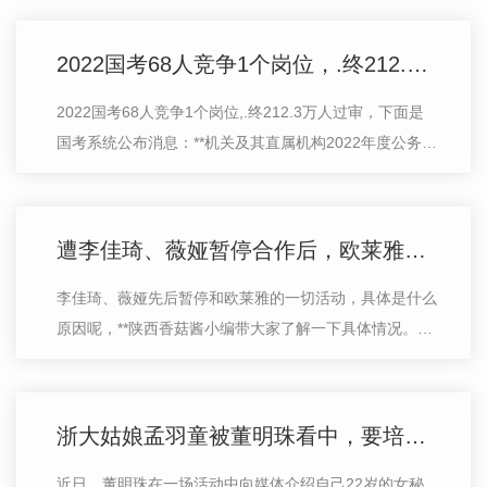
这么多部门都拿他没办法。 在…
2022国考68人竞争1个岗位，.终212.3万人过审
2022国考68人竞争1个岗位,.终212.3万人过审，下面是
国考系统公布消息：**机关及其直属机构2022年度公务员
招考网上报名和资格审查工作分别于2021年10月24日
18:00和10月26日18:00结束，共有212.3万…
遭李佳琦、薇娅暂停合作后，欧莱雅的回应来了
李佳琦、薇娅先后暂停和欧莱雅的一切活动，具体是什么
原因呢，**陕西香菇酱小编带大家了解一下具体情况。11
月17日晚间，李佳琦、薇娅先后发布声明称，因某款面
膜在其直播间价格优惠力度与此前承诺…
浙大姑娘孟羽童被董明珠看中，要培养成“董明珠第二”！老师同学评价：她很拼，目标感**
近日，董明珠在一场活动中向媒体介绍自己22岁的女秘