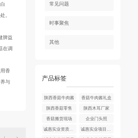
常见问题
蛋白
益处。
时事聚焦
健脾益
其他
菇在调
食用香
产品标签
营养与
陕西香菇牛肉酱
香菇牛肉酱礼盒
陕西香菇零售
陕西木耳厂家
香菇搬货现场
企业门头照
诚惠实业资质展示
诚惠实业项目仪式展示