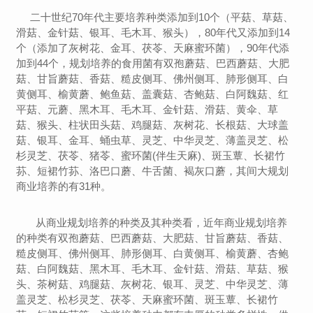
二十世纪70年代主要培养种类添加到10个（平菇、草菇、
滑菇、金针菇、银耳、毛木耳、猴头），80年代又添加到14
个（添加了灰树花、金耳、茯苓、天麻蜜环菌），90年代添
加到44个，规划培养的食用菌有双孢蘑菇、巴西蘑菇、大肥
菇、甘旨蘑菇、香菇、糙皮侧耳、佛州侧耳、肺形侧耳、白
黄侧耳、榆黄蘑、鲍鱼菇、盖囊菇、杏鲍菇、白阿魏菇、红
平菇、元蘑、黑木耳、毛木耳、金针菇、滑菇、黄伞、草
菇、猴头、柱状田头菇、鸡腿菇、灰树花、长根菇、大球盖
菇、银耳、金耳、蛹虫草、灵芝、中华灵芝、薄盖灵芝、松
杉灵芝、茯苓、猪苓、蜜环菌(伴生天麻)、斑玉蕈、长裙竹
荪、短裙竹荪、洛巴口蘑、牛舌菌、褐灰口蘑，其间大规划
商业培养的有31种。
从商业规划培养的种类及其种类看，近年商业规划培养
的种类有双孢蘑菇、巴西蘑菇、大肥菇、甘旨蘑菇、香菇、
糙皮侧耳、佛州侧耳、肺形侧耳、白黄侧耳、榆黄蘑、杏鲍
菇、白阿魏菇、黑木耳、毛木耳、金针菇、滑菇、草菇、猴
头、茶树菇、鸡腿菇、灰树花、银耳、灵芝、中华灵芝、薄
盖灵芝、松杉灵芝、茯苓、天麻蜜环菌、斑玉蕈、长裙竹