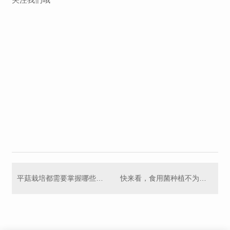
平菇栽培都需要掌握哪些技术要点呢？香菇种植厂家带你了解下
快来看，食用菌种植不为人知的技术！