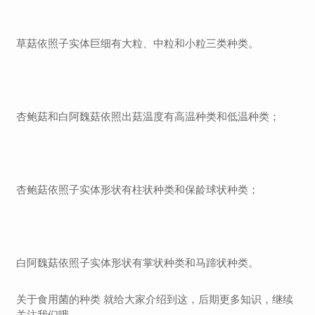
草菇依照子实体巨细有大粒、中粒和小粒三类种类。
杏鲍菇和白阿魏菇依照出菇温度有高温种类和低温种类；
杏鲍菇依照子实体形状有柱状种类和保龄球状种类；
白阿魏菇依照子实体形状有掌状种类和马蹄状种类。
关于食用菌的种类 就给大家介绍到这，后期更多知识，继续
关注我们哦