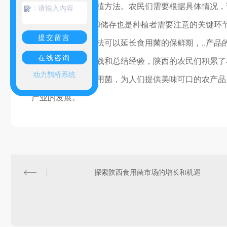
需要采取相应的种植方法。农民们需要根据具体情况，
：
..，及时采摘和储存也是种植者需要注意的关键
提交留言
时，科学的贮藏方法可以延长食用菌的保鲜期，..产品
在线咨询
通过不断的实践和总结经验，陕西的农民们积累了
动力鹊桥系统
精心栽培每一棵食用菌，为人们提供美味可口的农产品
产业的发展。
探索陕西食用菌市场的增长和机遇